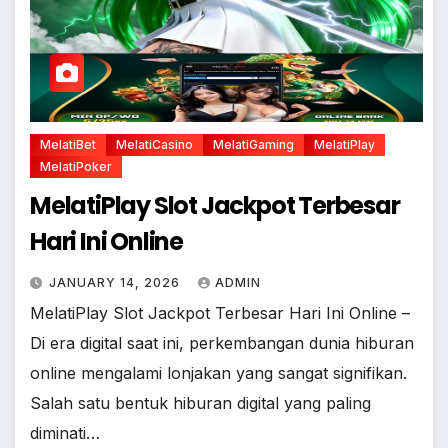
MelatiBet
MelatiCasino
MelatiGaming
MelatiPlay
MelatiPoker
MelatiPlay Slot Jackpot Terbesar
Hari Ini Online
JANUARY 14, 2026
ADMIN
MelatiPlay Slot Jackpot Terbesar Hari Ini Online –
Di era digital saat ini, perkembangan dunia hiburan
online mengalami lonjakan yang sangat signifikan.
Salah satu bentuk hiburan digital yang paling
diminati…