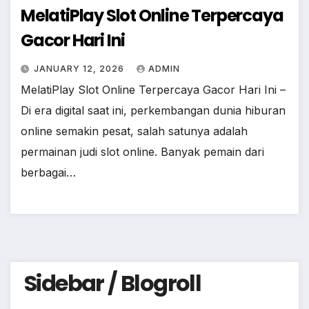
MelatiPlay Slot Online Terpercaya
Gacor Hari Ini
JANUARY 12, 2026
ADMIN
MelatiPlay Slot Online Terpercaya Gacor Hari Ini –
Di era digital saat ini, perkembangan dunia hiburan
online semakin pesat, salah satunya adalah
permainan judi slot online. Banyak pemain dari
berbagai…
Sidebar / Blogroll