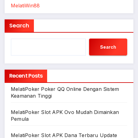
MelatiWin88
Search
Search
Recent Posts
MelatiPoker Poker QQ Online Dengan Sistem
Keamanan Tinggi
MelatiPoker Slot APK Ovo Mudah Dimainkan
Pemula
MelatiPoker Slot APK Dana Terbaru Update