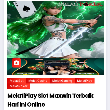
MelatiBet
MelatiCasino
MelatiGaming
MelatiPlay
MelatiPoker
MelatiPlay Slot Maxwin Terbaik
Hari Ini Online