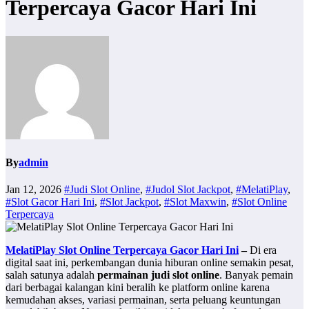
Terpercaya Gacor Hari Ini
By
admin
Jan 12, 2026
#Judi Slot Online
,
#Judol Slot Jackpot
,
#MelatiPlay
,
#Slot Gacor Hari Ini
,
#Slot Jackpot
,
#Slot Maxwin
,
#Slot Online
Terpercaya
MelatiPlay Slot Online Terpercaya Gacor Hari Ini
–
Di era
digital saat ini, perkembangan dunia hiburan online semakin pesat,
salah satunya adalah
permainan judi slot online
. Banyak pemain
dari berbagai kalangan kini beralih ke platform online karena
kemudahan akses, variasi permainan, serta peluang keuntungan