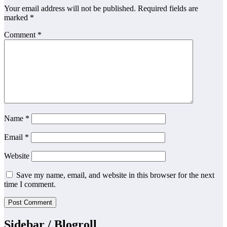
Your email address will not be published.
Required fields are
marked
*
Comment
*
Name
*
Email
*
Website
Save my name, email, and website in this browser for the next
time I comment.
Sidebar / Blogroll