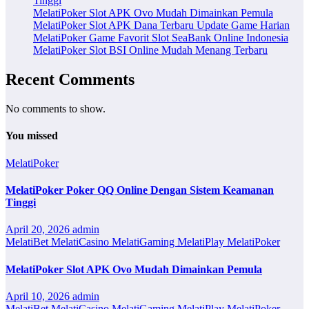
Tinggi
MelatiPoker Slot APK Ovo Mudah Dimainkan Pemula
MelatiPoker Slot APK Dana Terbaru Update Game Harian
MelatiPoker Game Favorit Slot SeaBank Online Indonesia
MelatiPoker Slot BSI Online Mudah Menang Terbaru
Recent Comments
No comments to show.
You missed
MelatiPoker
MelatiPoker Poker QQ Online Dengan Sistem Keamanan
Tinggi
April 20, 2026
admin
MelatiBet
MelatiCasino
MelatiGaming
MelatiPlay
MelatiPoker
MelatiPoker Slot APK Ovo Mudah Dimainkan Pemula
April 10, 2026
admin
MelatiBet
MelatiCasino
MelatiGaming
MelatiPlay
MelatiPoker