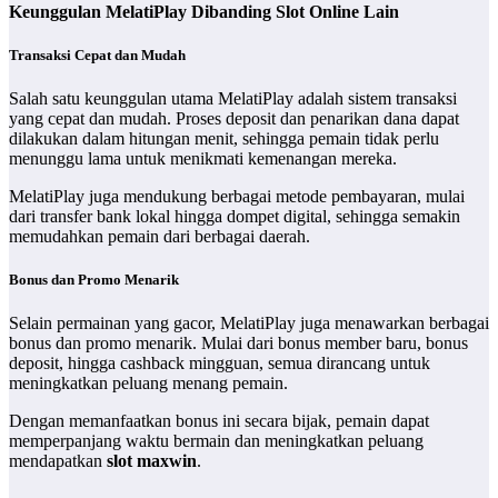
Keunggulan MelatiPlay Dibanding Slot Online Lain
Transaksi Cepat dan Mudah
Salah satu keunggulan utama MelatiPlay adalah sistem transaksi
yang cepat dan mudah. Proses deposit dan penarikan dana dapat
dilakukan dalam hitungan menit, sehingga pemain tidak perlu
menunggu lama untuk menikmati kemenangan mereka.
MelatiPlay juga mendukung berbagai metode pembayaran, mulai
dari transfer bank lokal hingga dompet digital, sehingga semakin
memudahkan pemain dari berbagai daerah.
Bonus dan Promo Menarik
Selain permainan yang gacor, MelatiPlay juga menawarkan berbagai
bonus dan promo menarik. Mulai dari bonus member baru, bonus
deposit, hingga cashback mingguan, semua dirancang untuk
meningkatkan peluang menang pemain.
Dengan memanfaatkan bonus ini secara bijak, pemain dapat
memperpanjang waktu bermain dan meningkatkan peluang
mendapatkan
slot maxwin
.