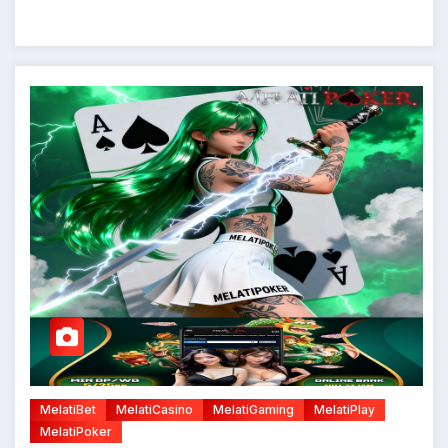
MelatiBet
MelatiCasino
MelatiGaming
MelatiPlay
MelatiPoker