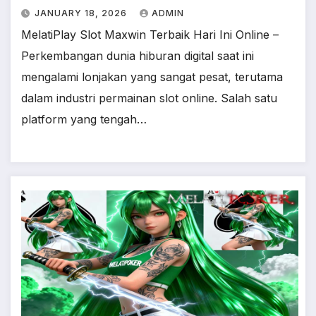
JANUARY 18, 2026
ADMIN
MelatiPlay Slot Maxwin Terbaik Hari Ini Online –
Perkembangan dunia hiburan digital saat ini
mengalami lonjakan yang sangat pesat, terutama
dalam industri permainan slot online. Salah satu
platform yang tengah…