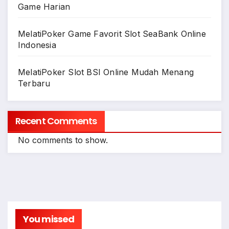
Game Harian
MelatiPoker Game Favorit Slot SeaBank Online
Indonesia
MelatiPoker Slot BSI Online Mudah Menang
Terbaru
Recent Comments
No comments to show.
You missed