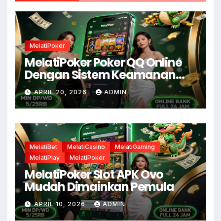
MelatiPoker
MelatiPoker Poker QQ Online
Dengan Sistem Keamanan
Tinggi
APRIL 20, 2026
ADMIN
MelatiBet
MelatiCasino
MelatiGaming
MelatiPlay
MelatiPoker
MelatiPoker Slot APK Ovo
Mudah Dimainkan Pemula
APRIL 10, 2026
ADMIN