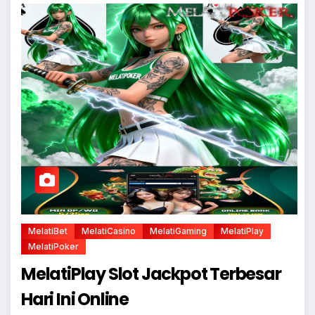
MelatiBet
MelatiCasino
MelatiGaming
MelatiPlay
MelatiPoker
MelatiPlay Slot Jackpot Terbesar
Hari Ini Online