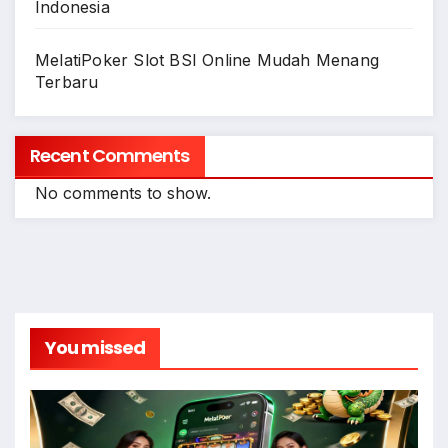
Indonesia
MelatiPoker Slot BSI Online Mudah Menang
Terbaru
Recent Comments
No comments to show.
You missed