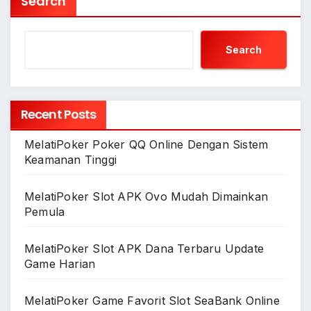
Search
Search
Recent Posts
MelatiPoker Poker QQ Online Dengan Sistem
Keamanan Tinggi
MelatiPoker Slot APK Ovo Mudah Dimainkan
Pemula
MelatiPoker Slot APK Dana Terbaru Update
Game Harian
MelatiPoker Game Favorit Slot SeaBank Online