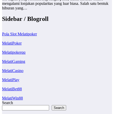
mengalami lonjakan popularitas yang luar biasa. Salah satu bentuk
hiburan yang…
Sidebar / Blogroll
Pola Slot Melatipoker
MelatiPoker
Melatipokerqq
MelatiGaming
MelatiCasino
MelatiPlay
MelatiBet88
MelatiWin88
Search
Search