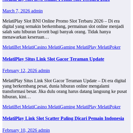
March 7, 2026
admin
MelatiPlay Slot BNI Online Promo Slot Terbaru 2026 – Di era
digital yang semakin berkembang, permainan slot online menjadi
salah satu hiburan favorit bagi banyak orang. Tidak hanya
menawarkan keseruan…
MelatiBet
MelatiCasino
MelatiGaming
MelatiPlay
MelatiPoker
MelatiPlay Situs Link Slot Gacor Teraman Update
February 12, 2026
admin
MelatiPlay Situs Link Slot Gacor Teraman Update – Di era digital
yang berkembang pesat, dunia hiburan online mengalami
transformasi besar. Jika dulu orang harus datang langsung ke pusat
hiburan, kini…
MelatiBet
MelatiCasino
MelatiGaming
MelatiPlay
MelatiPoker
MelatiPlay Link Slot Scatter Paling Dicari Pemain Indonesia
February 10, 2026
admin