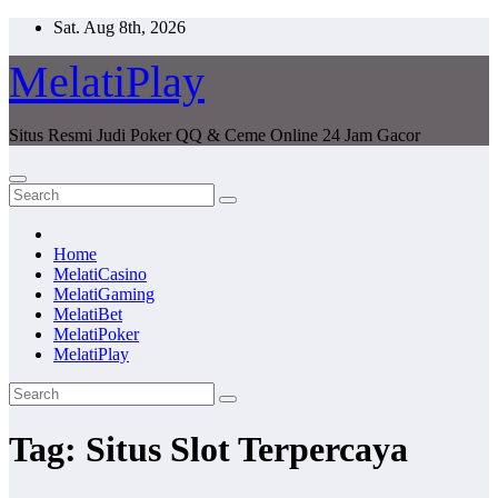
Skip
Sat. Aug 8th, 2026
to
content
MelatiPlay
Situs Resmi Judi Poker QQ & Ceme Online 24 Jam Gacor
Home
MelatiCasino
MelatiGaming
MelatiBet
MelatiPoker
MelatiPlay
Tag:
Situs Slot Terpercaya