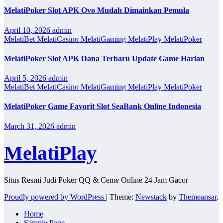
MelatiPoker Slot APK Ovo Mudah Dimainkan Pemula
April 10, 2026
admin
MelatiBet
MelatiCasino
MelatiGaming
MelatiPlay
MelatiPoker
MelatiPoker Slot APK Dana Terbaru Update Game Harian
April 5, 2026
admin
MelatiBet
MelatiCasino
MelatiGaming
MelatiPlay
MelatiPoker
MelatiPoker Game Favorit Slot SeaBank Online Indonesia
March 31, 2026
admin
MelatiPlay
Situs Resmi Judi Poker QQ & Ceme Online 24 Jam Gacor
Proudly powered by WordPress
|
Theme:
Newstack
by
Themeansar
.
Home
Sample Page