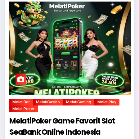
MelatiBet
MelatiCasino
MelatiGaming
MelatiPlay
MelatiPoker
MelatiPoker Game Favorit Slot
SeaBank Online Indonesia