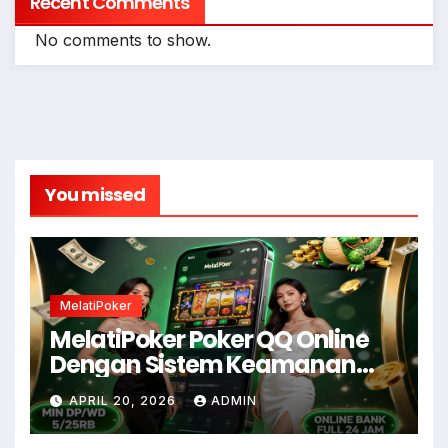
Recent Comments
No comments to show.
You missed
MelatiPoker
MelatiPoker Poker QQ Online
Dengan Sistem Keamanan
Tinggi
APRIL 20, 2026
ADMIN