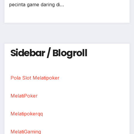
pecinta game daring di…
Sidebar / Blogroll
Pola Slot Melatipoker
MelatiPoker
Melatipokerqq
MelatiGaming