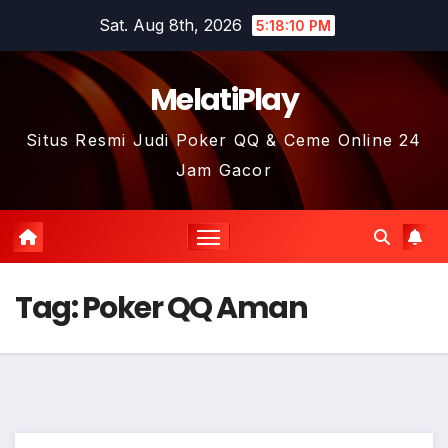
Skip
Sat. Aug 8th, 2026
5:18:11 PM
to
content
MelatiPlay
Situs Resmi Judi Poker QQ & Ceme Online 24
Jam Gacor
Tag:
Poker QQ Aman