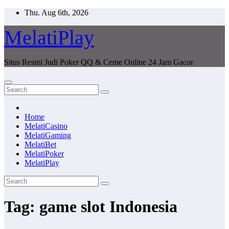
Skip
Thu. Aug 6th, 2026
to
content
MelatiPlay
Situs Resmi Judi Poker QQ & Ceme Online 24 Jam Gacor
Home
MelatiCasino
MelatiGaming
MelatiBet
MelatiPoker
MelatiPlay
Tag:
game slot Indonesia