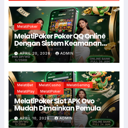
MelatiPoker
MelatiPoker Poker QQ Online
Dengan Sistem Keamanan
Tinggi
APRIL 20, 2026
ADMIN
MelatiBet
MelatiCasino
MelatiGaming
MelatiPlay
MelatiPoker
MelatiPoker Slot APK Ovo
Mudah Dimainkan Pemula
APRIL 10, 2026
ADMIN