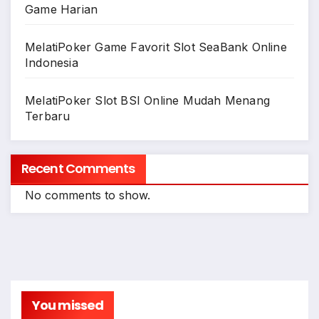
Game Harian
MelatiPoker Game Favorit Slot SeaBank Online
Indonesia
MelatiPoker Slot BSI Online Mudah Menang
Terbaru
Recent Comments
No comments to show.
You missed