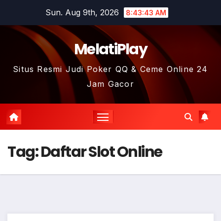
Skip
Sun. Aug 9th, 2026
8:43:44 AM
to
content
MelatiPlay
Situs Resmi Judi Poker QQ & Ceme Online 24
Jam Gacor
Tag:
Daftar Slot Online