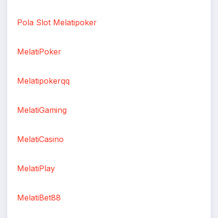
Pola Slot Melatipoker
MelatiPoker
Melatipokerqq
MelatiGaming
MelatiCasino
MelatiPlay
MelatiBet88