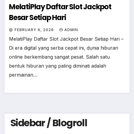
MelatiPlay Daftar Slot Jackpot
Besar Setiap Hari
FEBRUARY 6, 2026
ADMIN
MelatiPlay Daftar Slot Jackpot Besar Setiap Hari –
Di era digital yang serba cepat ini, dunia hiburan
online berkembang sangat pesat. Salah satu
bentuk hiburan yang paling diminati adalah
permainan…
Sidebar / Blogroll