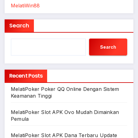
MelatiWin88
Search
Search
Recent Posts
MelatiPoker Poker QQ Online Dengan Sistem
Keamanan Tinggi
MelatiPoker Slot APK Ovo Mudah Dimainkan
Pemula
MelatiPoker Slot APK Dana Terbaru Update