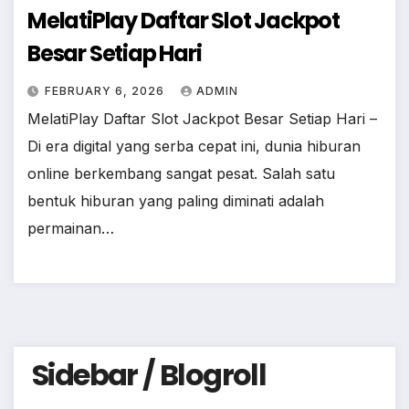
MelatiPlay Daftar Slot Jackpot
Besar Setiap Hari
FEBRUARY 6, 2026
ADMIN
MelatiPlay Daftar Slot Jackpot Besar Setiap Hari –
Di era digital yang serba cepat ini, dunia hiburan
online berkembang sangat pesat. Salah satu
bentuk hiburan yang paling diminati adalah
permainan…
Sidebar / Blogroll