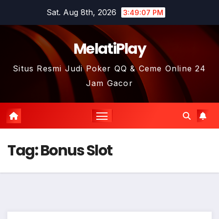
Skip
Sat. Aug 8th, 2026
3:49:07 PM
to
content
MelatiPlay
Situs Resmi Judi Poker QQ & Ceme Online 24
Jam Gacor
Tag:
Bonus Slot