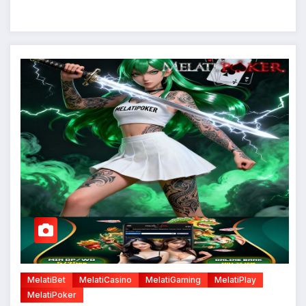
MelatiBet
MelatiCasino
MelatiGaming
MelatiPlay
MelatiPoker