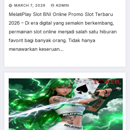
MARCH 7, 2026
ADMIN
MelatiPlay Slot BNI Online Promo Slot Terbaru
2026 – Di era digital yang semakin berkembang,
permainan slot online menjadi salah satu hiburan
favorit bagi banyak orang. Tidak hanya
menawarkan keseruan…