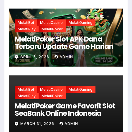
MelatiBet
MelatiCasino
MelatiGaming
MelatiPlay
MelatiPoker
MelatiPoker Slot APK Dana
Terbaru Update Game Harian
APRIL 5, 2026
ADMIN
MelatiBet
MelatiCasino
MelatiGaming
MelatiPlay
MelatiPoker
MelatiPoker Game Favorit Slot
SeaBank Online Indonesia
MARCH 31, 2026
ADMIN