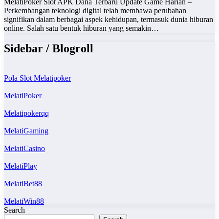
MelatiPoker Slot APK Dana Terbaru Update Game Harian –
Perkembangan teknologi digital telah membawa perubahan
signifikan dalam berbagai aspek kehidupan, termasuk dunia hiburan
online. Salah satu bentuk hiburan yang semakin…
Sidebar / Blogroll
Pola Slot Melatipoker
MelatiPoker
Melatipokerqq
MelatiGaming
MelatiCasino
MelatiPlay
MelatiBet88
MelatiWin88
Search